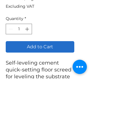
CZK 9.58
Excluding VAT
per
1
Quantity
*
Kilogram
Add to Cart
Self-leveling cement
quick-setting floor screed
for leveling the substrate
in medium-traffic areas.
Oblast použití
Pro vyrovnání minerálních
Vlastnosti
podkladů před aplikací
podlahových krytin a