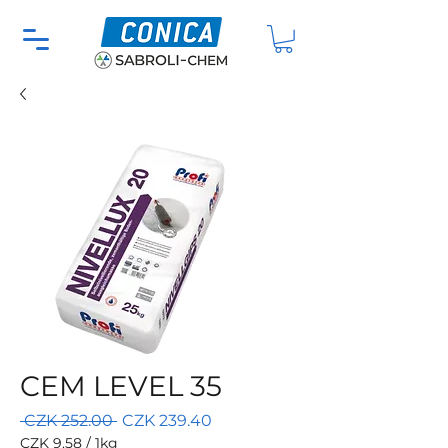
CEM LEVEL 35
Regular
Sale
 CZK 252.00 
CZK 239.40
Price
Price
CZK 9.58
/
1kg