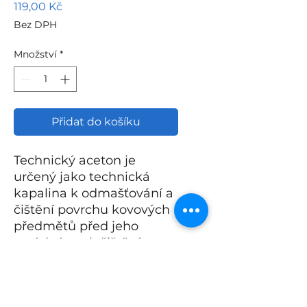
Cena
119,00 Kč
Bez DPH
Množství
*
Přidat do košíku
Technický aceton je
určený jako technická
kapalina k odmašťování a
čištění povrchu kovových
předmětů před jeho
natíráním a k čištění
pracovních pomůcek a
zařízení. Nelze použít k
ředění nátěrových hmot.