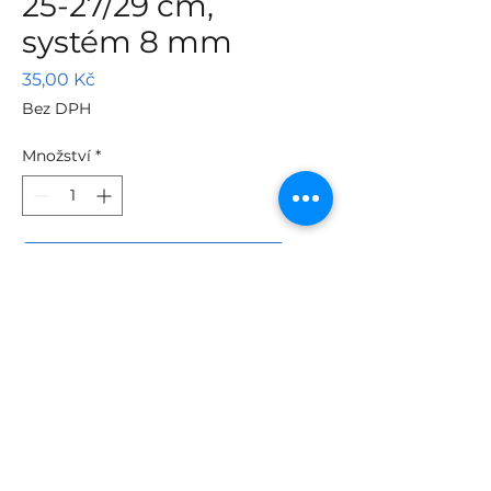
25-27/29 cm,
systém 8 mm
Cena
35,00 Kč
Bez DPH
Množství
*
Přidat do košíku
Pozinkovaná držadla s
ergonomickou plastovou
rukojetí, hodí se na
všechny válečky.